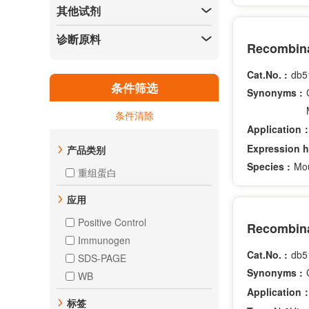
其他试剂
诊断原料
Recombina
Cat.No. :
db5
条件筛选
Synonyms :
条件清除
Application
Expression h
产品类别
Species :
Mo
重组蛋白
应用
Positive Control
Recombina
Immunogen
Cat.No. :
db5
SDS-PAGE
Synonyms :
WB
Application
标签