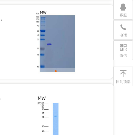
客服
gen CD72/Lyb-‑2 Protein(N-Trx, 6His)
电话
微信
回到顶部
s & Fc tag)