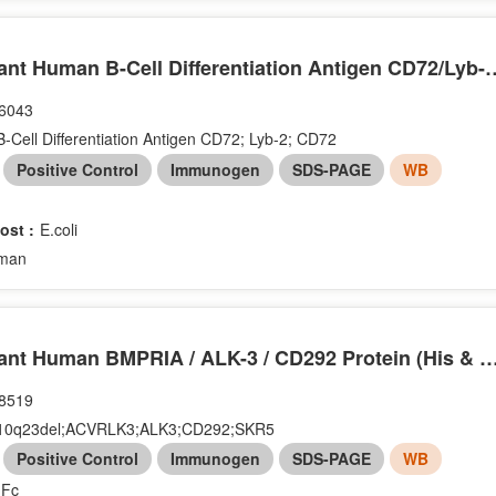
Recombinant Human B-Cell Differentiation Anti
6043
B-Cell Differentiation Antigen CD72; Lyb-2; CD72
：
Positive Control
Immunogen
SDS-PAGE
WB
ost :
E.coli
man
Recombinant Human BMPRIA / ALK-3 / CD292 Protein (Hi
8519
10q23del;ACVRLK3;ALK3;CD292;SKR5
：
Positive Control
Immunogen
SDS-PAGE
WB
 Fc