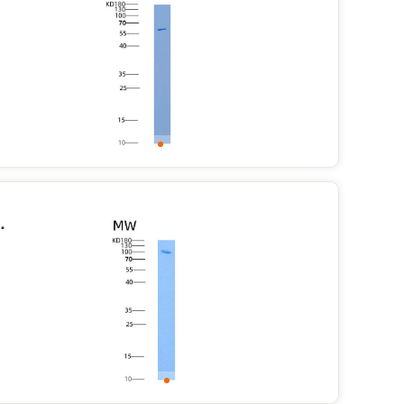
603 Met/Ile, His tag)