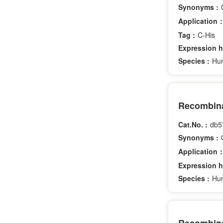
Synonyms :
Application
Tag :
C-His
Expression h
Species :
Hu
Recombina
Cat.No. :
db5
Synonyms :
Application
Expression h
Species :
Hu
Recombina