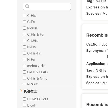
Tag :
N-6His
Expression h
Species :
Mo
C-His
C-Fc
N-6His
C-His & Fc
Recombina
C-6His
Cat.No. :
db5
N-His
Synonyms :
C-His-Fc
N-Fc
Application
carboxy-His
Tag :
N-6His
C-Fc & FLAG
Expression h
C-His & N-Fc
Species :
Mo
N-GST
N-His-GST
表达宿主
N-Trx
HEK293 Cells
Recombina
E.coli