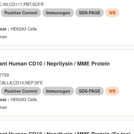
C-Kit;CD117;PBT;SCFR
：
Positive Control
Immunogen
SDS-PAGE
WB
ost :
HEK293 Cells
man
nt Human CD10 / Neprilysin / MME Protein
7759
CALLA;CD10;NEP;SFE
：
Positive Control
Immunogen
SDS-PAGE
WB
ost :
HEK293 Cells
man
nt Human CD10 / Neprilysin / MME Protein (Fc tag)