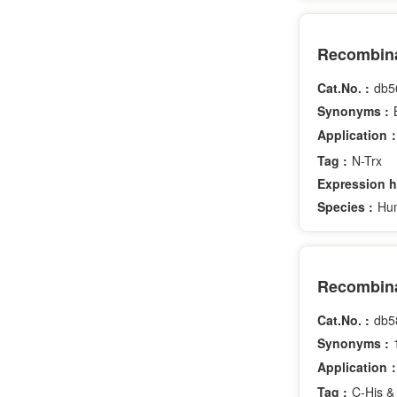
Cat.No. :
db5
Synonyms :
Application
Tag :
N-Trx
Expression h
Species :
Hu
Cat.No. :
db5
Synonyms :
Application
Tag :
C-His &