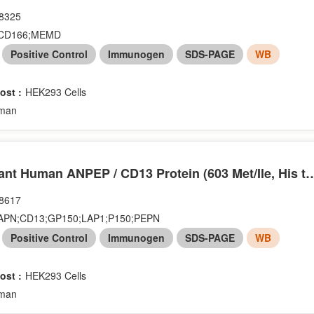
8325
CD166;MEMD
：
Positive Control
Immunogen
SDS-PAGE
WB
ost :
HEK293 Cells
man
Recombinant Human ANPEP / CD13 Protein (
8617
APN;CD13;GP150;LAP1;P150;PEPN
：
Positive Control
Immunogen
SDS-PAGE
WB
ost :
HEK293 Cells
man