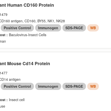
nt Human CD160 Protein
1479
CD160 antigen, CD160, BY55, NK1, NK28
：
Positive Control
Immunogen
SDS-PAGE
WB
ost :
Baculovirus-Insect Cells
man
nt Mouse Cd14 Protein
1477
CD14 antigen
：
Positive Control
Immunogen
SDS-PAGE
WB
ost :
Insect cell
use