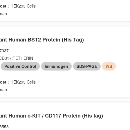
ost :
HEK293 Cells
man
nt Human BST2 Protein (His Tag)
7037
CD317;TETHERIN
：
Positive Control
Immunogen
SDS-PAGE
WB
ost :
HEK293 Cells
man
nt Human c-KIT / CD117 Protein (His tag)
8558