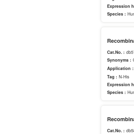
Expression h
Species :
Hu
Recombina
Cat.No. :
db5
Synonyms :
Application
Tag :
N-His
Expression h
Species :
Hu
Recombina
Cat.No. :
db5