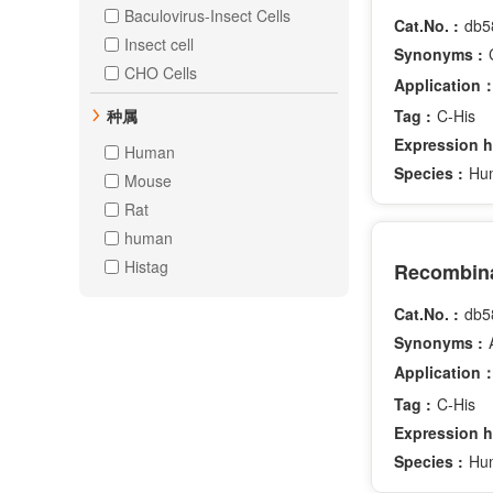
Baculovirus-Insect Cells
Cat.No. :
db5
Insect cell
Synonyms :
CHO Cells
Application
Tag :
C-His
种属
Expression h
Human
Species :
Hu
Mouse
Rat
human
Histag
Cat.No. :
db5
Synonyms :
Application
Tag :
C-His
Expression h
Species :
Hu