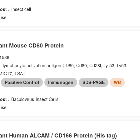
ost :
Insect cell
use
nt Mouse CD80 Protein
1536
T-lymphocyte activation antigen CD80, Cd80, Cd28l, Ly-53, Ly53,
MIC17, TSA1
：
Positive Control
Immunogen
SDS-PAGE
WB
ost :
Baculovirus-Insect Cells
use
nt Human ALCAM / CD166 Protein (His tag)