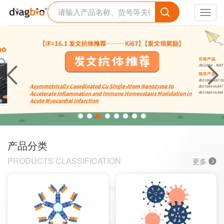
Toggl
navig
产品分类
PRODUCTS CLASSIFICATION
更多