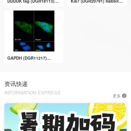
DDDDK tag (DGR18113)
Ki67 (DGR20791) Rabbit
Rabbit mAb
mAb
GAPDH (DGR11217)
Rabbit mAb
资讯快递
INFORMATION EXPRESS
更多