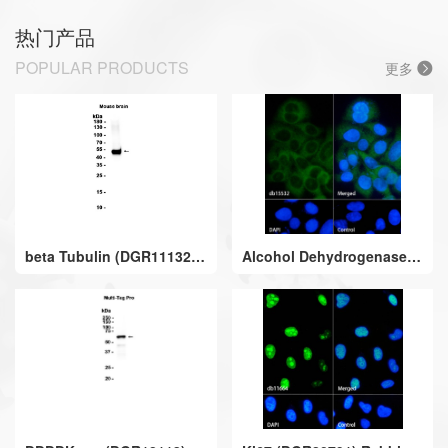
热门产品
POPULAR PRODUCTS
更多
beta Tubulin (DGR11132)
Alcohol Dehydrogenase
Rabbit mAb
(DGR13604) Rabbit mAb